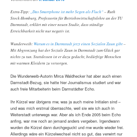
Extra-Tipp:
„Das Smartphone ist mehr Segen als Fluch“
– Ruth
Stock-Homburg, Professorin für Betriebswirtschaftslehre an der TU
Darmstadt, erklärt mit einer neuen Studie, dass ständige
Erreichbarkeit nicht nur negativ ist.
Wunderweib:
Warum es in Darmstadt jetzt einen Sozialen Zaun gibt
–
Mit Abgrenzung hat der Soziale Zaun in Darmstadt zum Glück gar
nichts zu tun. Stattdessen ist er dazu gedacht, bedürftige Menschen
mit warmen Kleidern zu versorgen.
Die Wunderweib-Autorin Mirca Waldhecker hat aber auch einen
Darmstadt-Bezug,
sie hatte hier Journalismus studiert und war
auch freie Mitarbeiterin beim Darmstädter Echo.
Ihr Kürzel war übrigens mw, was ja auch meine Initialen sind –
und was mich erstmal überraschte, weil sie wie ich auch in
Weiterstadt unterwegs war. Aber als ich Ende 2005 beim Echo
anfing, war mw noch an jemand anders vergeben. Irgendwann
wurden die Kürzel dann durchgeguckt und mw wurde wieder frei.
Allerdings wäre ein Kürzelwechsel nicht so gut, das verwirrt nur