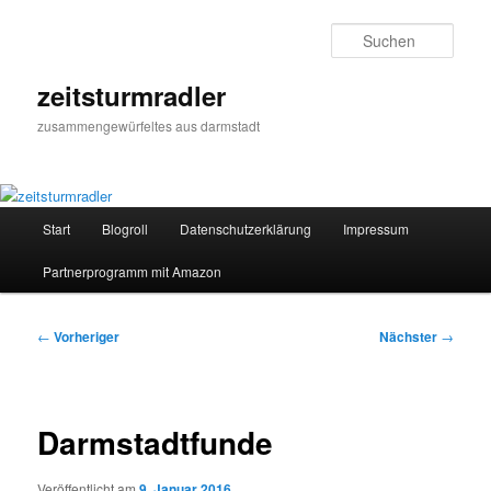
Zum
primären
Such
Inhalt
springen
zeitsturmradler
zusammengewürfeltes aus darmstadt
Hauptmenü
Start
Blogroll
Datenschutzerklärung
Impressum
Partnerprogramm mit Amazon
Beitragsnavigation
←
Vorheriger
Nächster
→
Darmstadtfunde
Veröffentlicht am
9. Januar 2016