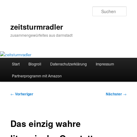
Zum
primären
Such
Inhalt
springen
zeitsturmradler
zusammengewürfeltes aus darmstadt
Hauptmenü
Start
Blogroll
Datenschutzerklärung
Impressum
Partnerprogramm mit Amazon
Beitragsnavigation
←
Vorheriger
Nächster
→
Das einzig wahre