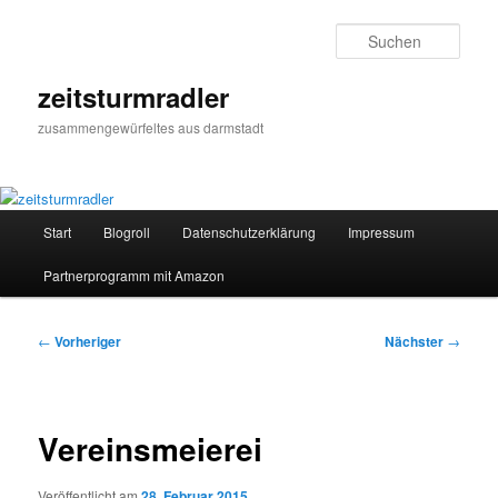
Zum
primären
Such
Inhalt
springen
zeitsturmradler
zusammengewürfeltes aus darmstadt
Hauptmenü
Start
Blogroll
Datenschutzerklärung
Impressum
Partnerprogramm mit Amazon
Beitragsnavigation
←
Vorheriger
Nächster
→
Vereinsmeierei
Veröffentlicht am
28. Februar 2015