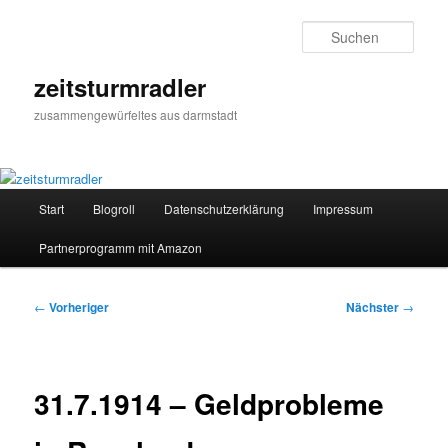
Zum
primären
Such
Inhalt
springen
zeitsturmradler
zusammengewürfeltes aus darmstadt
Hauptmenü
Start
Blogroll
Datenschutzerklärung
Impressum
Partnerprogramm mit Amazon
Beitragsnavigation
←
Vorheriger
Nächster
→
31.7.1914 – Geldprobleme