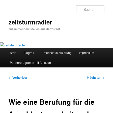
Zum
primären
Such
Inhalt
springen
zeitsturmradler
zusammengewürfeltes aus darmstadt
Hauptmenü
Start
Blogroll
Datenschutzerklärung
Impressum
Partnerprogramm mit Amazon
Beitragsnavigation
←
Vorheriger
Nächster
→
Wie eine Berufung für die