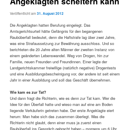
Angeklagten scheitern kann
Veröffentlicht am
31. August 2012
Die Angeklagten hatten Berufung eingelegt. Das
Amtsgerichtsurteil hätte Gefängnis für den begangenen
Raubüberfall bedeutet, denn die Haftstrafe lag über zwei Jahre,
was eine Strafaussetzung zur Bewährung ausschloss. Und so
berichteten die 20 Jahre alten Männer der zweiten Instanz von
einem geänderten Lebenswandel. Weg von Drogen, hin zur
Familie, neuen Freunden und Freundinnen. Einer legte der
Landgerichtskammer freiwillige (natürlich negative) Drogentests
und eine Ausbildungsbescheinigung vor, der andere ist seit einem
Jahr in einer Ausbildung und soll das Geschäft übernehmen.
Wie kam es zur Tat?
Und dann fragt die Richterin, wie es denn zur Tat kam. Wer die
Idee für den Überfall hatte und wieso man auf eine am Boden
liegende Verkäuferin getreten habe. Der erste Angeklagte eiert
herum: Man habe sich das zusammen überlegt. Was die
Richterin nicht glaubt, denn einer muss ja zuerst einen
Raubüberfall ins Gespräch gebracht haben – morgens um 6 Uhr,