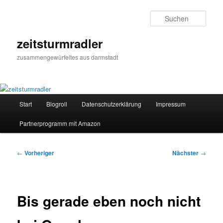
Zum
primären
Such
Inhalt
springen
zeitsturmradler
zusammengewürfeltes aus darmstadt
Hauptmenü
Start
Blogroll
Datenschutzerklärung
Impressum
Partnerprogramm mit Amazon
Beitragsnavigation
←
Vorheriger
Nächster
→
Bis gerade eben noch nicht