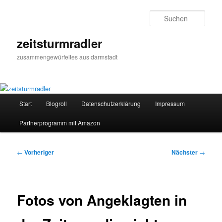
Zum
primären
Such
Inhalt
springen
zeitsturmradler
zusammengewürfeltes aus darmstadt
Hauptmenü
Start
Blogroll
Datenschutzerklärung
Impressum
Partnerprogramm mit Amazon
Beitragsnavigation
←
Vorheriger
Nächster
→
Fotos von Angeklagten in