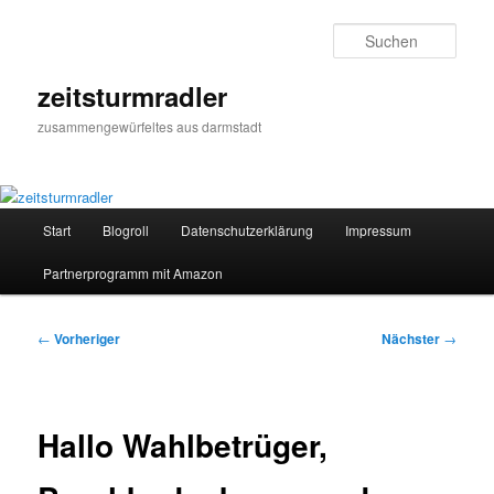
Zum
primären
Such
Inhalt
springen
zeitsturmradler
zusammengewürfeltes aus darmstadt
Hauptmenü
Start
Blogroll
Datenschutzerklärung
Impressum
Partnerprogramm mit Amazon
Beitragsnavigation
←
Vorheriger
Nächster
→
Hallo Wahlbetrüger,