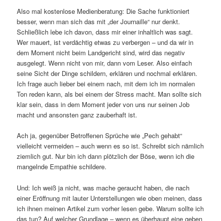
Also mal kostenlose Medienberatung: Die Sache funktioniert
besser, wenn man sich das mit „der Journaille“ nur denkt.
Schließlich lebe ich davon, dass mir einer inhaltlich was sagt.
Wer mauert, ist verdächtig etwas zu verbergen – und da wir in
dem Moment nicht beim Landgericht sind, wird das negativ
ausgelegt. Wenn nicht von mir, dann vom Leser. Also einfach
seine Sicht der Dinge schildern, erklären und nochmal erklären.
Ich frage auch lieber bei einem nach, mit dem ich im normalen
Ton reden kann, als bei einem der Stress macht. Man sollte sich
klar sein, dass in dem Moment jeder von uns nur seinen Job
macht und ansonsten ganz zauberhaft ist.
Ach ja, gegenüber Betroffenen Sprüche wie „Pech gehabt“
vielleicht vermeiden – auch wenn es so ist. Schreibt sich nämlich
ziemlich gut. Nur bin ich dann plötzlich der Böse, wenn ich die
mangelnde Empathie schildere.
Und: Ich weiß ja nicht, was mache geraucht haben, die nach
einer Eröffnung mit lauter Unterstellungen wie oben meinen, dass
ich ihnen meinen Artikel zum vorher lesen gebe. Warum sollte ich
das tun? Auf welcher Grundlage – wenn es überhaupt eine geben