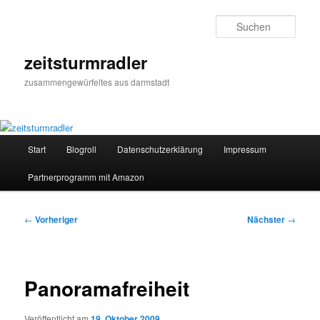
Zum
primären
Such
Inhalt
springen
zeitsturmradler
zusammengewürfeltes aus darmstadt
Hauptmenü
Start
Blogroll
Datenschutzerklärung
Impressum
Partnerprogramm mit Amazon
Beitragsnavigation
←
Vorheriger
Nächster
→
Panoramafreiheit
Veröffentlicht am
19. Oktober 2009