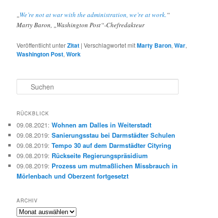
„
We’re not at war with the administration, we’re at work.
“
Marty Baron, „Washington Post“-Chefredakteur
Veröffentlicht unter
Zitat
|
Verschlagwortet mit
Marty Baron
,
War
,
Washington Post
,
Work
S
u
c
h
RÜCKBLICK
e
09.08.2021
:
Wohnen am Dalles in Weiterstadt
n
09.08.2019
:
Sanierungsstau bei Darmstädter Schulen
09.08.2019
:
Tempo 30 auf dem Darmstädter Cityring
09.08.2019
:
Rückseite Regierungspräsidium
09.08.2019
:
Prozess um mutmaßlichen Missbrauch in
Mörlenbach und Oberzent fortgesetzt
ARCHIV
Archiv