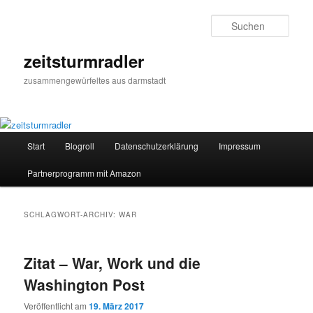
Zum
Zum
primären
sekundären
Such
Inhalt
Inhalt
springen
springen
zeitsturmradler
zusammengewürfeltes aus darmstadt
Hauptmenü
Start
Blogroll
Datenschutzerklärung
Impressum
Partnerprogramm mit Amazon
SCHLAGWORT-ARCHIV:
WAR
Zitat – War, Work und die
Washington Post
Veröffentlicht am
19. März 2017