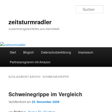
Zum
Zum
primären
sekundären
Such
Inhalt
Inhalt
springen
springen
zeitsturmradler
zusammengewürfeltes aus darmstadt
Hauptmenü
Start
Blogroll
Datenschutzerklärung
Impressum
Partnerprogramm mit Amazon
SCHLAGWORT-ARCHIV:
SCHWEINEGRIPPE
Schweinegrippe im Vergleich
Veröffentlicht am
25. November 2009
via Bildblog: „
Swine Flu Deaths
“.