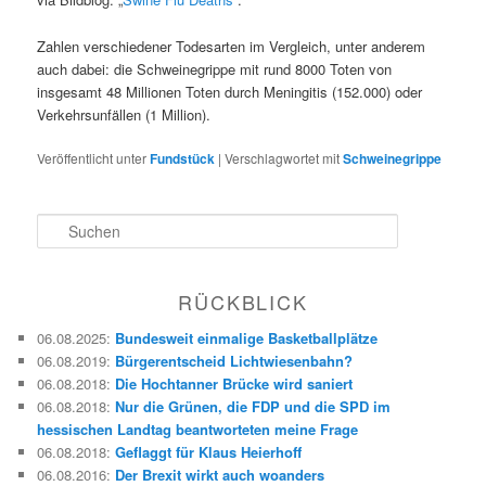
Zahlen verschiedener Todesarten im Vergleich, unter anderem
auch dabei: die Schweinegrippe mit rund 8000 Toten von
insgesamt 48 Millionen Toten durch Meningitis (152.000) oder
Verkehrsunfällen (1 Million).
Veröffentlicht unter
Fundstück
|
Verschlagwortet mit
Schweinegrippe
S
u
c
h
RÜCKBLICK
e
n
06.08.2025
:
Bundesweit einmalige Basketballplätze
06.08.2019
:
Bürgerentscheid Lichtwiesenbahn?
06.08.2018
:
Die Hochtanner Brücke wird saniert
06.08.2018
:
Nur die Grünen, die FDP und die SPD im
hessischen Landtag beantworteten meine Frage
06.08.2018
:
Geflaggt für Klaus Heierhoff
06.08.2016
:
Der Brexit wirkt auch woanders