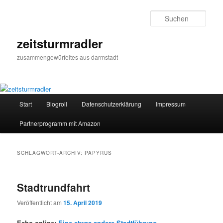
Zum
Zum
primären
sekundären
Such
Inhalt
Inhalt
springen
springen
zeitsturmradler
zusammengewürfeltes aus darmstadt
Hauptmenü
Start
Blogroll
Datenschutzerklärung
Impressum
Partnerprogramm mit Amazon
SCHLAGWORT-ARCHIV:
PAPYRUS
Stadtrundfahrt
Veröffentlicht am
15. April 2019
Echo online:
Eine etwas andere Stadtführung