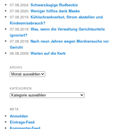
e
07.08.2024
:
Schwarzäugige Rudbeckie
n
07.08.2020
:
Weniger hilflos dank Maske
07.08.2019
:
Kühlschrankverbot, Strom abstellen und
Kindesmissbrauch?
07.08.2019
:
Was, wenn die Verwaltung Gerichtsurteile
ignoriert?
07.08.2018
:
Nach neun Jahren wegen Mordversuchs vor
Gericht
06.08.2009
:
Warten auf die Kerb
ARCHIV
Archiv
KATEGORIEN
Kategorien
META
Anmelden
Eintrags-Feed
Kommentar-Feed