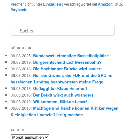
Veröffentlicht unter
Einkaufen
|
Verschlagwortet mit
Amazon
,
Otto
,
Payback
S
u
c
h
RÜCKBLICK
e
06.08.2025
:
Bundesweit einmalige Basketballplätze
n
06.08.2019
:
Bürgerentscheid Lichtwiesenbahn?
06.08.2018
:
Die Hochtanner Brücke wird saniert
06.08.2018
:
Nur die Grünen, die FDP und die SPD im
hessischen Landtag beantworteten meine Frage
06.08.2018
:
Geflaggt für Klaus Heierhoff
06.08.2016
:
Der Brexit wirkt auch woanders
06.08.2010
:
Willkommen, Bild.de-Leser!
06.08.2010
:
Mächtige und Reiche können Kritiker wegen
Kleinigkeiten finanziell fertig machen
ARCHIV
Archiv