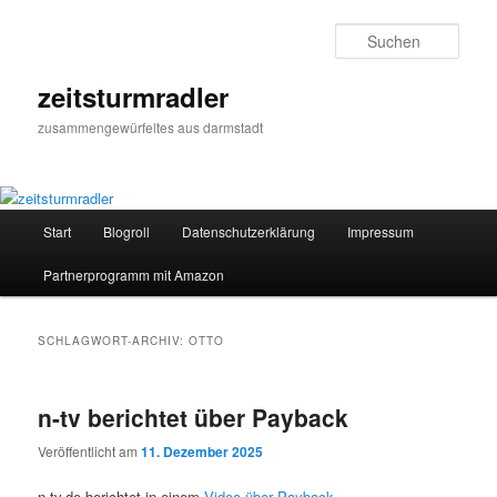
Zum
Zum
primären
sekundären
Such
Inhalt
Inhalt
springen
springen
zeitsturmradler
zusammengewürfeltes aus darmstadt
Hauptmenü
Start
Blogroll
Datenschutzerklärung
Impressum
Partnerprogramm mit Amazon
SCHLAGWORT-ARCHIV:
OTTO
n-tv berichtet über Payback
Veröffentlicht am
11. Dezember 2025
n-tv.de berichtet in einem
Video über Payback
.