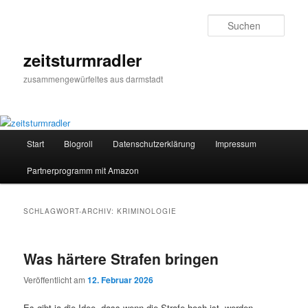
Zum
Zum
primären
sekundären
Such
Inhalt
Inhalt
springen
springen
zeitsturmradler
zusammengewürfeltes aus darmstadt
Hauptmenü
Start
Blogroll
Datenschutzerklärung
Impressum
Partnerprogramm mit Amazon
SCHLAGWORT-ARCHIV:
KRIMINOLOGIE
Was härtere Strafen bringen
Veröffentlicht am
12. Februar 2026
Es gibt ja die Idee, dass wenn die Strafe hoch ist, werden