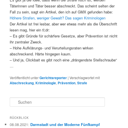
Täterinnen und Täter besser abschreckt. Das scheint selten der
Fall zu sein, sagt ein Artikel, den ich auf GMX gefunden habe:
Höhere Strafen, weniger Gewalt? Das sagen Kriminologen
Der Artikel ist frei lesbar, aber wer etwas mehr als die Überschrift
lesen mag, hier ein tl;dr:
– Es gibt Gründe für schärfere Gesetze, aber Prävention ist nicht
ihr zentraler Zweck.
– Hohe Aufklärungs- und Verurteilungsraten wirken
abschreckend. Härte hingegen kaum.
– Und ja, Clickbait
es gibt noch eine „drängendste Stellschraube“
…
Veröffentlicht unter
Gerichtsreporter
|
Verschlagwortet mit
Abschreckung
,
Kriminologie
,
Prävention
,
Strafe
S
u
c
h
RÜCKBLICK
e
08.08.2021
:
Darmstadt und der Moderne Fünfkampf
n