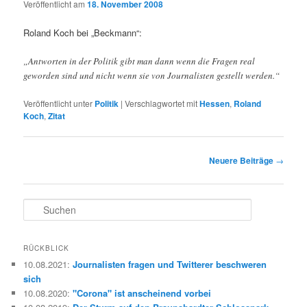
Veröffentlicht am
18. November 2008
Roland Koch bei „Beckmann“:
„Antworten in der Politik gibt man dann wenn die Fragen real
geworden sind und nicht wenn sie von Journalisten gestellt werden.“
Veröffentlicht unter
Politik
|
Verschlagwortet mit
Hessen
,
Roland
Koch
,
Zitat
Beitragsnavigation
Neuere Beiträge
→
S
u
c
h
RÜCKBLICK
e
10.08.2021
:
Journalisten fragen und Twitterer beschweren
n
sich
10.08.2020
:
"Corona" ist anscheinend vorbei