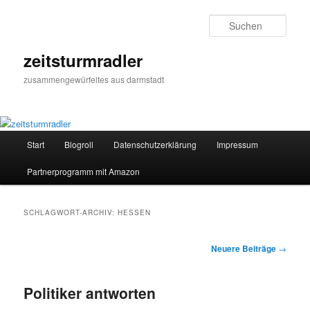
Zum
Zum
primären
sekundären
Such
Inhalt
Inhalt
springen
springen
zeitsturmradler
zusammengewürfeltes aus darmstadt
Hauptmenü
Start
Blogroll
Datenschutzerklärung
Impressum
Partnerprogramm mit Amazon
SCHLAGWORT-ARCHIV:
HESSEN
Beitragsnavigation
Neuere Beiträge
→
Politiker antworten