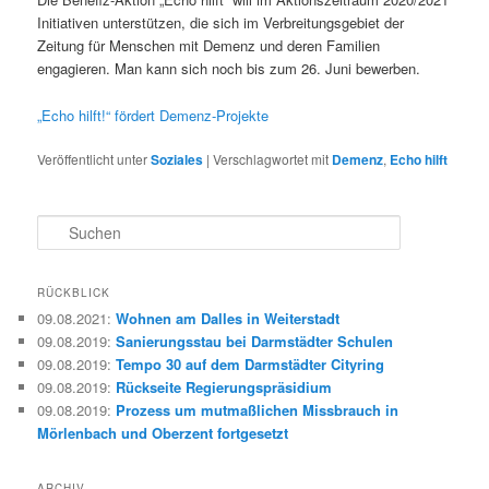
Initiativen unterstützen, die sich im Verbreitungsgebiet der
Zeitung für Menschen mit Demenz und deren Familien
engagieren. Man kann sich noch bis zum 26. Juni bewerben.
„Echo hilft!“ fördert Demenz-Projekte
Veröffentlicht unter
Soziales
|
Verschlagwortet mit
Demenz
,
Echo hilft
S
u
c
h
RÜCKBLICK
e
09.08.2021
:
Wohnen am Dalles in Weiterstadt
n
09.08.2019
:
Sanierungsstau bei Darmstädter Schulen
09.08.2019
:
Tempo 30 auf dem Darmstädter Cityring
09.08.2019
:
Rückseite Regierungspräsidium
09.08.2019
:
Prozess um mutmaßlichen Missbrauch in
Mörlenbach und Oberzent fortgesetzt
ARCHIV