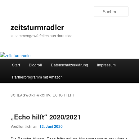
Zum
Zum
primären
sekundären
Such
Inhalt
Inhalt
springen
springen
zeitsturmradler
zusammengewürfeltes aus darmstadt
Hauptmenü
Start
Blogroll
Datenschutzerklärung
Impressum
Partnerprogramm mit Amazon
SCHLAGWORT-ARCHIV:
ECHO HILFT
„Echo hilft“ 2020/2021
Veröffentlicht am
12. Juni 2020
Die Benefiz-Aktion „Echo hilft“ will im Aktionszeitraum 2020/2021