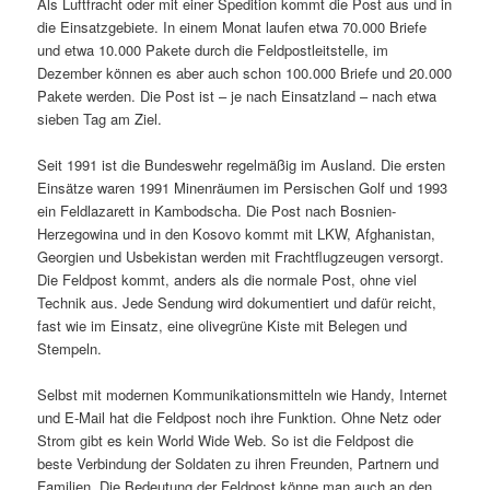
Als Luftfracht oder mit einer Spedition kommt die Post aus und in
die Einsatzgebiete. In einem Monat laufen etwa 70.000 Briefe
und etwa 10.000 Pakete durch die Feldpostleitstelle, im
Dezember können es aber auch schon 100.000 Briefe und 20.000
Pakete werden. Die Post ist – je nach Einsatzland – nach etwa
sieben Tag am Ziel.
Seit 1991 ist die Bundeswehr regelmäßig im Ausland. Die ersten
Einsätze waren 1991 Minenräumen im Persischen Golf und 1993
ein Feldlazarett in Kambodscha. Die Post nach Bosnien-
Herzegowina und in den Kosovo kommt mit LKW, Afghanistan,
Georgien und Usbekistan werden mit Frachtflugzeugen versorgt.
Die Feldpost kommt, anders als die normale Post, ohne viel
Technik aus. Jede Sendung wird dokumentiert und dafür reicht,
fast wie im Einsatz, eine olivegrüne Kiste mit Belegen und
Stempeln.
Selbst mit modernen Kommunikationsmitteln wie Handy, Internet
und E-Mail hat die Feldpost noch ihre Funktion. Ohne Netz oder
Strom gibt es kein World Wide Web. So ist die Feldpost die
beste Verbindung der Soldaten zu ihren Freunden, Partnern und
Familien. Die Bedeutung der Feldpost könne man auch an den