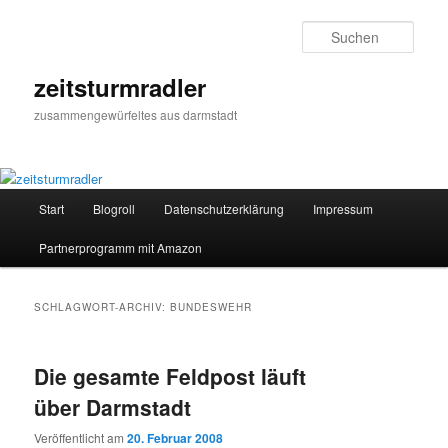
Zum
Zum
primären
sekundären
Such
Inhalt
Inhalt
springen
springen
zeitsturmradler
zusammengewürfeltes aus darmstadt
Hauptmenü
Start
Blogroll
Datenschutzerklärung
Impressum
Partnerprogramm mit Amazon
SCHLAGWORT-ARCHIV:
BUNDESWEHR
Die gesamte Feldpost läuft
über Darmstadt
Veröffentlicht am
20. Februar 2008