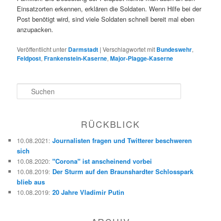
Einsatzorten erkennen, erklären die Soldaten. Wenn Hilfe bei der
Post benötigt wird, sind viele Soldaten schnell bereit mal eben
anzupacken.
Veröffentlicht unter
Darmstadt
|
Verschlagwortet mit
Bundeswehr
,
Feldpost
,
Frankenstein-Kaserne
,
Major-Plagge-Kaserne
S
u
c
h
RÜCKBLICK
e
n
10.08.2021
:
Journalisten fragen und Twitterer beschweren
sich
10.08.2020
:
"Corona" ist anscheinend vorbei
10.08.2019
:
Der Sturm auf den Braunshardter Schlosspark
blieb aus
10.08.2019
:
20 Jahre Vladimir Putin