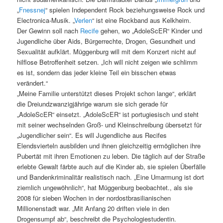
„
Fnessnej
“ spielen Independent Rock beziehungsweise Rock und
Electronica-Musik. „
Verlen
“ ist eine Rockband aus Kelkheim.
Der Gewinn soll nach
Recife
gehen, wo „AdoleScER“ Kinder und
Jugendliche über Aids, Bürgerrechte, Drogen, Gesundheit und
Sexualität aufklärt. Müggenburg will mit dem Konzert nicht auf
hilflose Betroffenheit setzen. „Ich will nicht zeigen wie schlimm
es ist, sondern das jeder kleine Teil ein bisschen etwas
verändert.“
„Meine Familie unterstützt dieses Projekt schon lange“, erklärt
die Dreiundzwanzigjährige warum sie sich gerade für
„AdoleScER“ einsetzt. „AdoleScER“ ist portugiesisch und steht
mit seiner wechselnden Groß- und Kleinschreibung übersetzt für
„Jugendlicher sein“. Es will Jugendliche aus Recifes
Elendsvierteln ausbilden und ihnen gleichzeitig ermöglichen ihre
Pubertät mit ihren Emotionen zu leben. Die täglich auf der Straße
erlebte Gewalt färbte auch auf die Kinder ab, sie spielen Überfälle
und Bandenkriminalitär realistisch nach. „Eine Umarmung ist dort
ziemlich ungewöhnlich“, hat Müggenburg beobachtet., als sie
2008 für sieben Wochen in der nordostbrasilianischen
Millionenstadt war. „Mit Anfang 20 driften viele in den
Drogensumpf ab“, beschreibt die Psychologiestudentin.