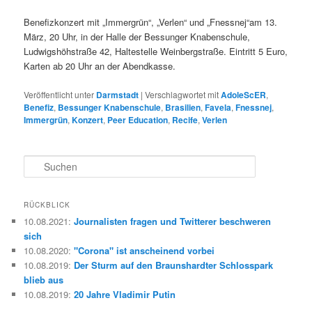
Benefizkonzert mit „Immergrün“, „Verlen“ und „Fnessnej“am 13.
März, 20 Uhr, in der Halle der Bessunger Knabenschule,
Ludwigshöhstraße 42, Haltestelle Weinbergstraße. Eintritt 5 Euro,
Karten ab 20 Uhr an der Abendkasse.
Veröffentlicht unter
Darmstadt
|
Verschlagwortet mit
AdoleScER
,
Benefiz
,
Bessunger Knabenschule
,
Brasilien
,
Favela
,
Fnessnej
,
Immergrün
,
Konzert
,
Peer Education
,
Recife
,
Verlen
S
u
c
h
RÜCKBLICK
e
10.08.2021
:
Journalisten fragen und Twitterer beschweren
n
sich
10.08.2020
:
"Corona" ist anscheinend vorbei
10.08.2019
:
Der Sturm auf den Braunshardter Schlosspark
blieb aus
10.08.2019
:
20 Jahre Vladimir Putin