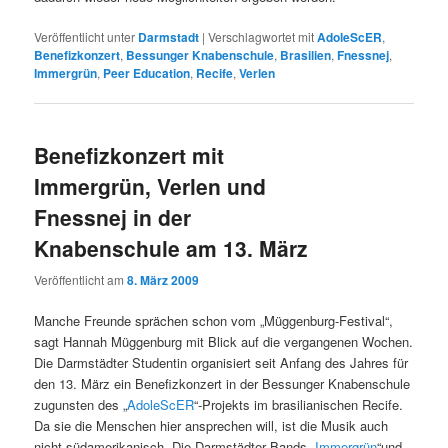
Veröffentlicht unter
Darmstadt
|
Verschlagwortet mit
AdoleScER
,
Benefizkonzert
,
Bessunger Knabenschule
,
Brasilien
,
Fnessnej
,
Immergrün
,
Peer Education
,
Recife
,
Verlen
Benefizkonzert mit
Immergrün, Verlen und
Fnessnej in der
Knabenschule am 13. März
Veröffentlicht am
8. März 2009
Manche Freunde sprächen schon vom „Müggenburg-Festival“,
sagt Hannah Müggenburg mit Blick auf die vergangenen Wochen.
Die Darmstädter Studentin organisiert seit Anfang des Jahres für
den 13. März ein Benefizkonzert in der Bessunger Knabenschule
zugunsten des „
AdoleScER
“-Projekts im brasilianischen Recife.
Da sie die Menschen hier ansprechen will, ist die Musik auch
nicht südamerikanisch. Die Darmstädter Bands „
Immergrün
“und