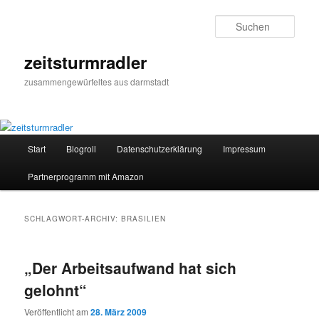
Zum
Zum
primären
sekundären
Such
Inhalt
Inhalt
springen
springen
zeitsturmradler
zusammengewürfeltes aus darmstadt
Hauptmenü
Start
Blogroll
Datenschutzerklärung
Impressum
Partnerprogramm mit Amazon
SCHLAGWORT-ARCHIV:
BRASILIEN
„Der Arbeitsaufwand hat sich
gelohnt“
Veröffentlicht am
28. März 2009