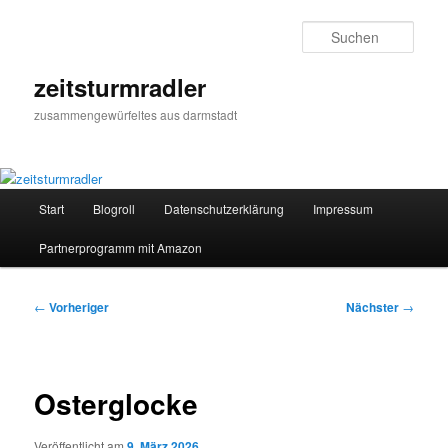
Zum
primären
Such
Inhalt
springen
zeitsturmradler
zusammengewürfeltes aus darmstadt
Hauptmenü
Start
Blogroll
Datenschutzerklärung
Impressum
Partnerprogramm mit Amazon
Beitragsnavigation
←
Vorheriger
Nächster
→
Osterglocke
Veröffentlicht am
9. März 2026