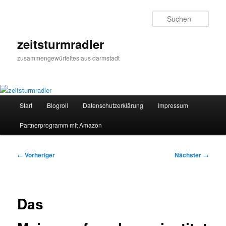
Zum
primären
Such
Inhalt
springen
zeitsturmradler
zusammengewürfeltes aus darmstadt
Hauptmenü
Start
Blogroll
Datenschutzerklärung
Impressum
Partnerprogramm mit Amazon
Beitragsnavigation
←
Vorheriger
Nächster
→
Das