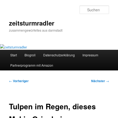
Zum
primären
Such
Inhalt
springen
zeitsturmradler
zusammengewürfeltes aus darmstadt
Hauptmenü
Start
Blogroll
Datenschutzerklärung
Impressum
Partnerprogramm mit Amazon
Beitragsnavigation
←
Vorheriger
Nächster
→
Tulpen im Regen, dieses