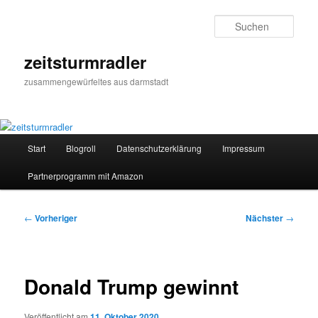
Zum
primären
Such
Inhalt
springen
zeitsturmradler
zusammengewürfeltes aus darmstadt
Hauptmenü
Start
Blogroll
Datenschutzerklärung
Impressum
Partnerprogramm mit Amazon
Beitragsnavigation
←
Vorheriger
Nächster
→
Donald Trump gewinnt
Veröffentlicht am
11. Oktober 2020