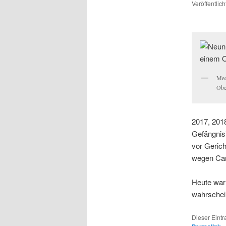
Veröffentlic
Med
Obe
2017, 201
Gefängnis
vor Gerich
wegen Ca
Heute war 
wahrschein
Dieser Eint