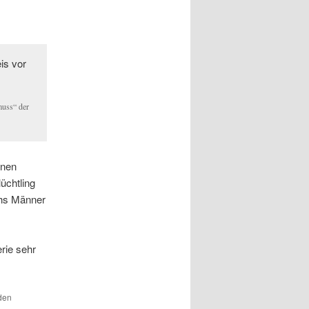
muss“ der
inen
üchtling
hs Männer
rie sehr
 den