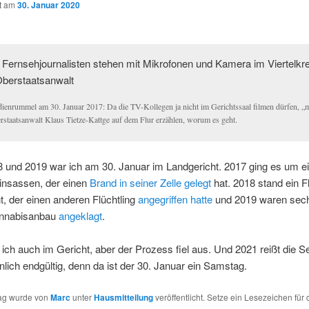
ht am
30. Januar 2020
ienrummel am 30. Januar 2017: Da die TV-Kollegen ja nicht im Gerichtssaal filmen dürfen, „
rstaatsanwalt Klaus Tietze-Kattge auf dem Flur erzählen, worum es geht.
8 und 2019 war ich am 30. Januar im Landgericht. 2017 ging es um e
insassen, der einen
Brand in seiner Zelle gelegt
hat. 2018 stand ein Fl
t, der einen anderen Flüchtling
angegriffen hatte
und 2019 waren sec
nnabisanbau
angeklagt
.
ich auch im Gericht, aber der Prozess fiel aus. Und 2021 reißt die Se
lich endgültig, denn da ist der 30. Januar ein Samstag.
rag wurde von
Marc
unter
Hausmitteilung
veröffentlicht. Setze ein Lesezeichen für