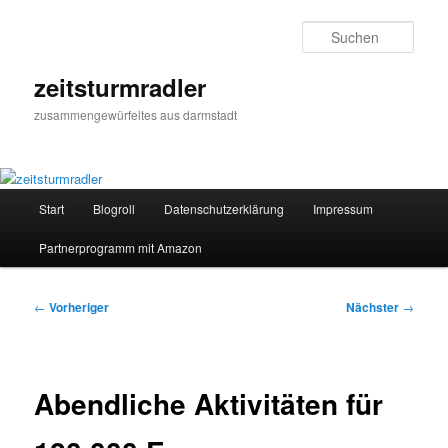
Zum
primären
Such
Inhalt
springen
zeitsturmradler
zusammengewürfeltes aus darmstadt
Hauptmenü
Start
Blogroll
Datenschutzerklärung
Impressum
Partnerprogramm mit Amazon
Beitragsnavigation
←
Vorheriger
Nächster
→
Abendliche Aktivitäten für