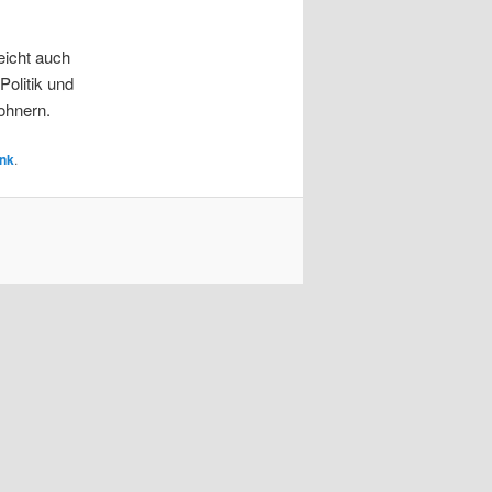
eicht auch
Politik und
ohnern.
nk
.