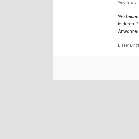
Veröffentlic
Wo Leidens
in deren R
Anwohnern
Dieser Eint