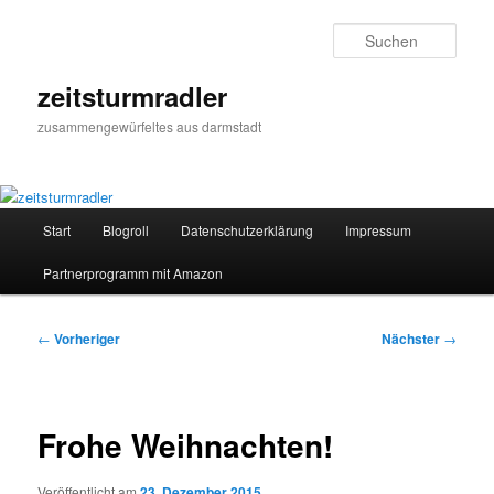
Zum
primären
Such
Inhalt
springen
zeitsturmradler
zusammengewürfeltes aus darmstadt
Hauptmenü
Start
Blogroll
Datenschutzerklärung
Impressum
Partnerprogramm mit Amazon
Beitragsnavigation
←
Vorheriger
Nächster
→
Frohe Weihnachten!
Veröffentlicht am
23. Dezember 2015