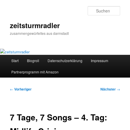
Zum
primären
Such
Inhalt
springen
zeitsturmradler
zusammengewürfeltes aus darmstadt
Hauptmenü
Start
Blogroll
Datenschutzerklärung
Impressum
Partnerprogramm mit Amazon
Beitragsnavigation
←
Vorheriger
Nächster
→
7 Tage, 7 Songs – 4. Tag: