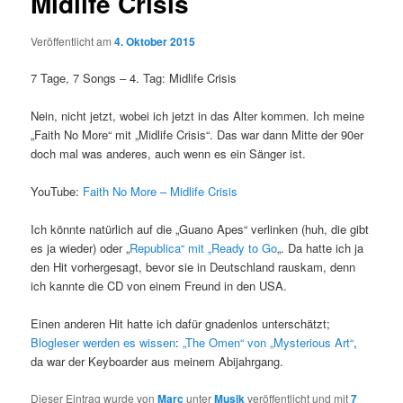
Midlife Crisis
Veröffentlicht am
4. Oktober 2015
7 Tage, 7 Songs – 4. Tag: Midlife Crisis
Nein, nicht jetzt, wobei ich jetzt in das Alter kommen. Ich meine
„Faith No More“ mit „Midlife Crisis“. Das war dann Mitte der 90er
doch mal was anderes, auch wenn es ein Sänger ist.
YouTube:
Faith No More – Midlife Crisis
Ich könnte natürlich auf die „Guano Apes“ verlinken (huh, die gibt
es ja wieder) oder „
Republica“ mit „Ready to Go
„. Da hatte ich ja
den Hit vorhergesagt, bevor sie in Deutschland rauskam, denn
ich kannte die CD von einem Freund in den USA.
Einen anderen Hit hatte ich dafür gnadenlos unterschätzt;
Blogleser werden es wissen
:
„The Omen“ von „Mysterious Art“
,
da war der Keyboarder aus meinem Abijahrgang.
Dieser Eintrag wurde von
Marc
unter
Musik
veröffentlicht und mit
7