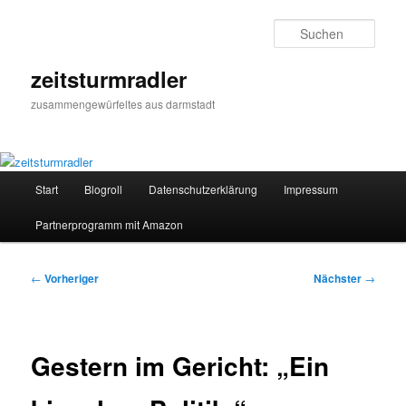
Zum
primären
Such
Inhalt
springen
zeitsturmradler
zusammengewürfeltes aus darmstadt
Hauptmenü
Start
Blogroll
Datenschutzerklärung
Impressum
Partnerprogramm mit Amazon
Beitragsnavigation
←
Vorheriger
Nächster
→
Gestern im Gericht: „Ein