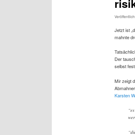
risi
Veröffentlic
Jetzt ist 
mahnte dre
Tatsächli
Der tausc
selbst fe
Mir zeigt 
Abmahner 
Karsten W
“es
wer
“di