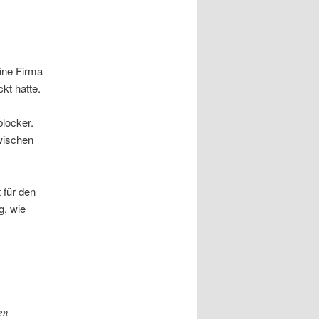
ne Firma
kt hatte.
locker.
wischen
 für den
g, wie
en