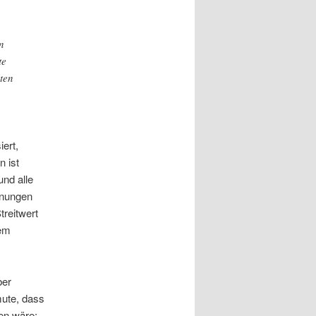
n
te
ten
ert,
n ist
und alle
hnungen
reitwert
dem
ber
mute, dass
en wäre: