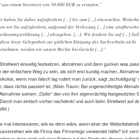
 aus einem Streitwert von 50.000 EUR zu erstatten.”
r haben Sie daher aufzufordern […] bis zum […] einzustellen. Weiterhi
en wir Sie aufzufordern, aufgrund der Verletzung […] eine strafbewehr
erlassungserklärung […] abzugeben. […]. Wir fordern Sie auf […] Soll
 diese letzte Gelegenheit zur gütlichen Einigung des Sachverhalts nicht
rnehmen, werden wir unsere Rechte bei Gericht […].”
Streitwert einseitig festsetzen, abmahnen und dann gucken was passi
r der einfachere Weg zu sein, als sich erst kundig machen. Abmahne
isikolos, wenn man falsch lag rudert man zurück, sagt „tschuldigung“ 
h, dass nichts passiert ist. (Mein Traum: Bei ungerechtfertigte Abma
Abmahner seinem „Opfer“ den von ihm eigenmächtig festgesetzten St
 Damit man einfach vorher nachdenkt und auch beim Streitwert auf 
ibt.)
 mal interessieren, wie es denn wäre, wenn einer der Websitebetrei
usversehen wie die Firma das Firmenlogo verwendet hätte? Ich ver
ehmen dann nicht mit einer Eintrag auf der Startseite diesem zufried