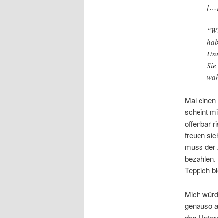
[…]
“Wi
hab
Unt
Sie
wah
Mal einen 
scheint mi
offenbar r
freuen sic
muss der 
bezahlen.
Teppich ble
Mich würde
genauso a
das Untern