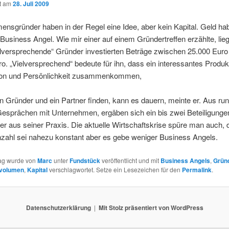
ht am
28. Juli 2009
nsgründer haben in der Regel eine Idee, aber kein Kapital. Geld ha
usiness Angel. Wie mir einer auf einem Gründertreffen erzählte, lie
elversprechende“ Gründer investierten Beträge zwischen 25.000 Euro
o. „Vielversprechend“ bedeute für ihn, dass ein interessantes Produk
tion und Persönlichkeit zusammenkommen,
in Gründer und ein Partner finden, kann es dauern, meinte er. Aus ru
Gesprächen mit Unternehmen, ergäben sich ein bis zwei Beteiligunge
 er aus seiner Praxis. Die aktuelle Wirtschaftskrise spüre man auch, 
zahl sei nahezu konstant aber es gebe weniger Business Angels.
rag wurde von
Marc
unter
Fundstück
veröffentlicht und mit
Business Angels
,
Grün
svolumen
,
Kapital
verschlagwortet. Setze ein Lesezeichen für den
Permalink
.
Datenschutzerklärung
Mit Stolz präsentiert von WordPress