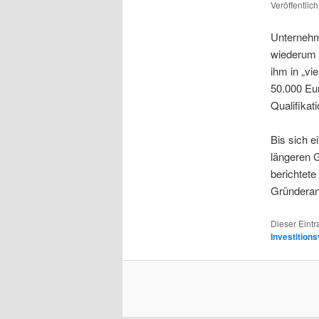
Veröffentlic
Unternehme
wiederum B
ihm in „vi
50.000 Eur
Qualifika
Bis sich e
längeren 
berichtete
Gründeran
Dieser Eint
Investition