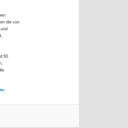
ben
gen die von
 und
t,
nd 50
n,
die
der
,