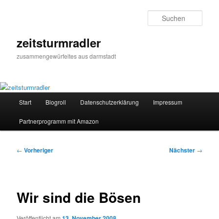
Zum
primären
Such
Inhalt
springen
zeitsturmradler
zusammengewürfeltes aus darmstadt
Hauptmenü
Start
Blogroll
Datenschutzerklärung
Impressum
Partnerprogramm mit Amazon
Beitragsnavigation
←
Vorheriger
Nächster
→
Wir sind die Bösen
Veröffentlicht am
13. November 2008